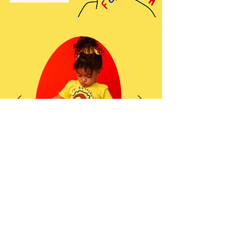
★
★
★
cristxine@gmail.com
RECIFE, PE, BR
+55 81 99633-0013