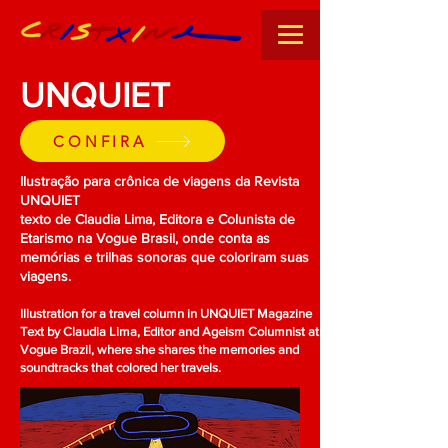
UNQUIET
CONFIRA
Ilustração para crônica de viagens da Revista
UNQUIET
texto de Claudia Lima, Editora e Colunista de
Etarismo na Vogue Brasil, onde conta as
memórias e trilhas sonoras que coloriram suas
viagens.
Illustration for a travel column in UNQUIET Magazine
Text by Claudia Lima, Editor and Ageism Columnist at
Vogue Brazil, where she shares the memories and
soundtracks that colored her travels.