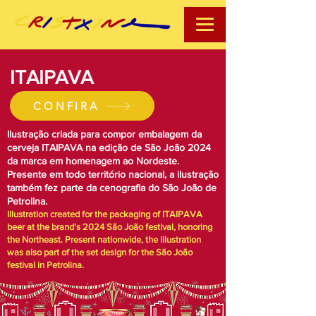
ITAIPAVA
CONFIRA
Ilustração criada para compor embalagem da
cerveja ITAIPAVA na edição de São João 2024
da marca em homenagem ao Nordeste.
P
resente em todo território nacional, a ilustração
também fez parte da cenografia do São João de
Petrolina.
Illustration created for the packaging of ITAIPAVA
beer at the brand's 2024 São João festival, honoring
the Northeast. Present nationwide, the illustration
was also part of the set design for the São João
festival in Petrolina.